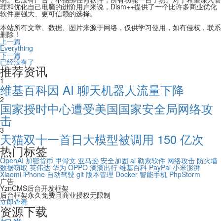
理和优化自己电脑的进阶用户来说，Dism++提供了一个比许多商业优化
软件更强大、更可信赖的选择。
本站所有文章、数据、图片来源于网络，仅供学习使用，如有侵权，联系
删除！
上一篇
Everything
下一篇
已经没有了
推荐资讯
1
维基百科因 AI 聊天机器人流量下降
2
国家授时中心遭受美国国家安全局网络攻
击
3
天猫双十一首日大模型被调用 150 亿次
热门标签
OpenAI
加密货币
甲骨文
亚马逊
安全加固
ai
勒索软件
网络攻击
防火墙
数据窃取
英伟达
华为
OPPO
滴滴出行
维基百科
PayPal
小米澎湃
Xiaomi
iPhone
自动驾驶
git
版本管理
Docker
智能手机
PhpStorm
广告
YznCMS后台开发框架
后台框架永久免费且商业授权无限制
立即查看
资源下载