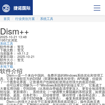
首页
行业类别方案
系统工具
Dism++
发
2025-10-21 13:48
布
1957次浏览
时
分
系统工具
间：
类：
软件作者：
暂无
下载次数：
暂无
当前版本：
v9.11.2
更新日期：
2025-10-21
软件大小：
暂无
软件评级：
本地下载
软件介绍
Dism++是一个来自中国的、免费开源的Windows系统优化和管理工
具。它基于微软官方的DISM（部署映像服务和管理）API构建，但提供
了一个图形化界面，让普通用户也能轻松使用这些强大的底层功能。
你可以将它理解为一个“Windows系统维护的瑞士军刀”。 它集成了
大量实用功能：空间回收（比系统自带磁盘清理更深入、更安全地清理系
统垃圾、更新缓存）、系统优化（一键调整大量隐藏的系统设置，如资源
管理器、桌面、任务栏等）、启动项管理、驱动管理（备份和还原）、系
统备份与还原（基于ESD镜像，压缩率高）、修复系统更新错误等。
Dism++的强大之处在于它直接调用系统底层接口，操作高效且透
明。它没有广告，不捆绑任何软件，所有功能一目了然。对于希望深入管